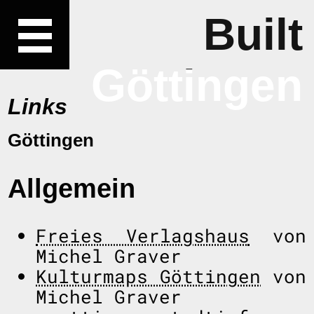
Built
Göttingen
Links
Göttingen
Allgemein
Freies Verlagshaus
von
Michel Graver
Kulturmaps Göttingen
von
Michel Graver