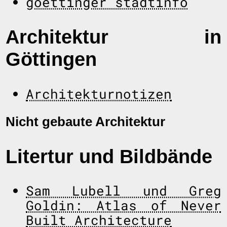
goettinger stadtinfo
Architektur in
Göttingen
Architekturnotizen
Nicht gebaute Architektur
Litertur und Bildbände
Sam Lubell und Greg
Goldin: Atlas of Never
Built Architecture