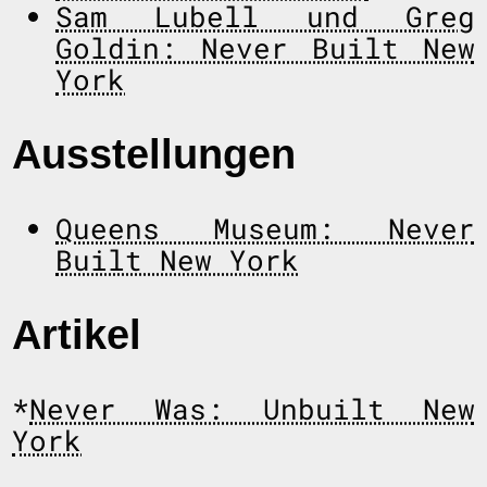
Sam Lubell und Greg
Goldin: Never Built New
York
Ausstellungen
Queens Museum: Never
Built New York
Artikel
*
Never Was: Unbuilt New
York